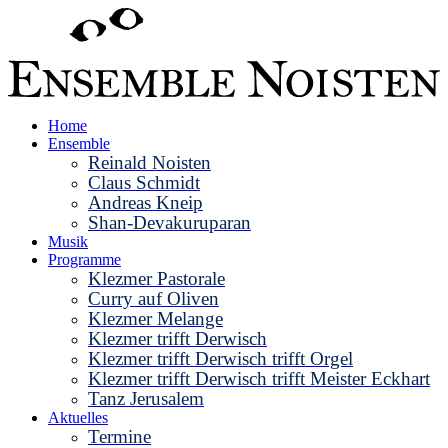
Home
Ensemble
Reinald Noisten
Claus Schmidt
Andreas Kneip
Shan-Devakuruparan
Musik
Programme
Klezmer Pastorale
Curry auf Oliven
Klezmer Melange
Klezmer trifft Derwisch
Klezmer trifft Derwisch trifft Orgel
Klezmer trifft Derwisch trifft Meister Eckhart
Tanz Jerusalem
Aktuelles
Termine