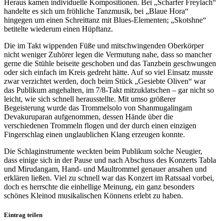
Heraus kamen individuelle Kompositionen. Bei „Scharfer Freylach“
handelte es sich um fröhliche Tanzmusik, bei „Blaue Hora“
hingegen um einen Schreittanz mit Blues-Elementen; „Skotshne“
betitelte wiederum einen Hüpftanz.
Die im Takt wippenden Füße und mitschwingenden Oberkörper
nicht weniger Zuhörer legen die Vermutung nahe, dass so mancher
gerne die Stühle beiseite geschoben und das Tanzbein geschwungen
oder sich einfach im Kreis gedreht hätte. Auf so viel Einsatz musste
zwar verzichtet werden, doch beim Stück „Gesiebte Oliven“ war
das Publikum angehalten, im 7/8-Takt mitzuklatschen – gar nicht so
leicht, wie sich schnell herausstellte. Mit umso größerer
Begeisterung wurde das Trommelsolo von Shanmugalingam
Devakuruparan aufgenommen, dessen Hände über die
verschiedenen Trommeln flogen und der durch einen einzigen
Fingerschlag einen unglaublichen Klang erzeugen konnte.
Die Schlaginstrumente weckten beim Publikum solche Neugier,
dass einige sich in der Pause und nach Abschuss des Konzerts Tabla
und Mirudangam, Hand- und Maultrommel genauer ansahen und
erklären ließen. Viel zu schnell war das Konzert im Ratssaal vorbei,
doch es herrschte die einhellige Meinung, ein ganz besonders
schönes Kleinod musikalischen Könnens erlebt zu haben.
Eintrag teilen