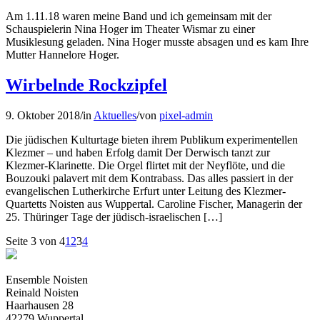
Am 1.11.18 waren meine Band und ich gemeinsam mit der
Schauspielerin Nina Hoger im Theater Wismar zu einer
Musiklesung geladen. Nina Hoger musste absagen und es kam Ihre
Mutter Hannelore Hoger.
Wirbelnde Rockzipfel
9. Oktober 2018
/
in
Aktuelles
/
von
pixel-admin
Die jüdischen Kulturtage bieten ihrem Publikum experimentellen
Klezmer – und haben Erfolg damit Der Derwisch tanzt zur
Klezmer-Klarinette. Die Orgel flirtet mit der Neyflöte, und die
Bouzouki palavert mit dem Kontrabass. Das alles passiert in der
evangelischen Lutherkirche Erfurt unter Leitung des Klezmer-
Quartetts Noisten aus Wuppertal. Caroline Fischer, Managerin der
25. Thüringer Tage der jüdisch-israelischen […]
Seite 3 von 4
1
2
3
4
Ensemble Noisten
Reinald Noisten
Haarhausen 28
42279 Wuppertal