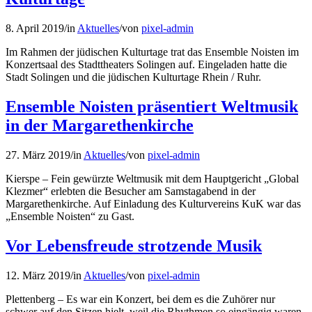
8. April 2019
/
in
Aktuelles
/
von
pixel-admin
Im Rahmen der jüdischen Kulturtage trat das Ensemble Noisten im
Konzertsaal des Stadttheaters Solingen auf. Eingeladen hatte die
Stadt Solingen und die jüdischen Kulturtage Rhein / Ruhr.
Ensemble Noisten präsentiert Weltmusik
in der Margarethenkirche
27. März 2019
/
in
Aktuelles
/
von
pixel-admin
Kierspe – Fein gewürzte Weltmusik mit dem Hauptgericht „Global
Klezmer“ erlebten die Besucher am Samstagabend in der
Margarethenkirche. Auf Einladung des Kulturvereins KuK war das
„Ensemble Noisten“ zu Gast.
Vor Lebensfreude strotzende Musik
12. März 2019
/
in
Aktuelles
/
von
pixel-admin
Plettenberg – Es war ein Konzert, bei dem es die Zuhörer nur
schwer auf den Sitzen hielt, weil die Rhythmen so eingängig waren,