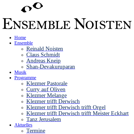
Home
Ensemble
Reinald Noisten
Claus Schmidt
Andreas Kneip
Shan-Devakuruparan
Musik
Programme
Klezmer Pastorale
Curry auf Oliven
Klezmer Melange
Klezmer trifft Derwisch
Klezmer trifft Derwisch trifft Orgel
Klezmer trifft Derwisch trifft Meister Eckhart
Tanz Jerusalem
Aktuelles
Termine